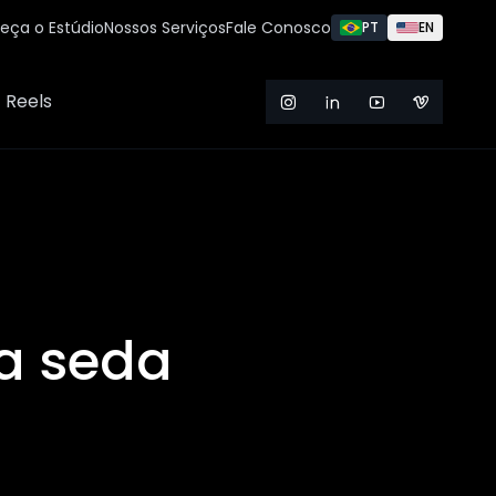
eça o Estúdio
Nossos Serviços
Fale Conosco
PT
EN
Reels
 seda