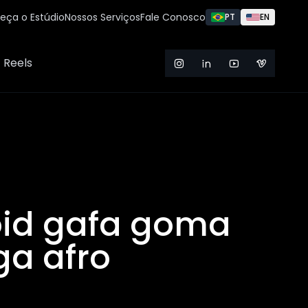
eça o Estúdio
Nossos Serviços
Fale Conosco
PT
EN
Reels
id gafa goma
a afro