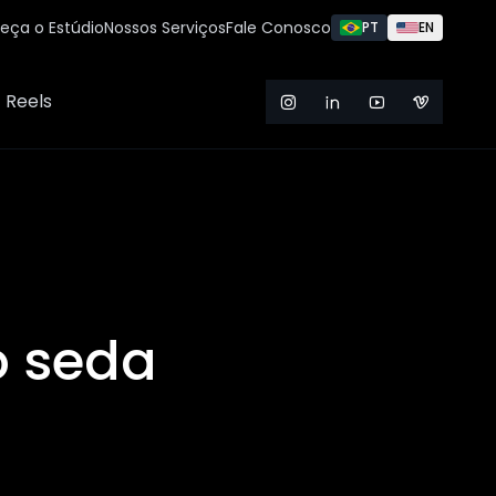
eça o Estúdio
Nossos Serviços
Fale Conosco
PT
EN
Reels
 seda